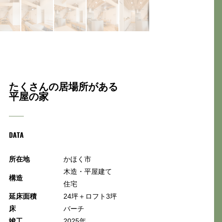
たくさんの居場所がある
平屋の家
DATA
所在地
かほく市
木造・平屋建て
構造
住宅
延床面積
24坪＋ロフト3坪
床
バーチ
竣工
2025年