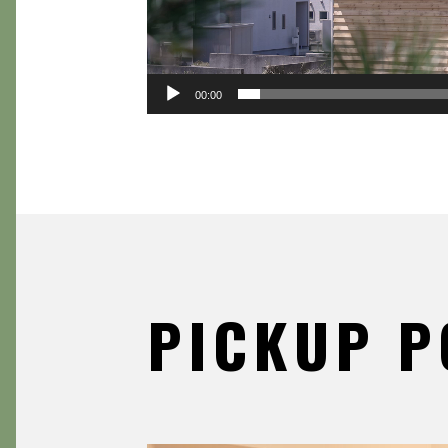
00:00
PICKUP P