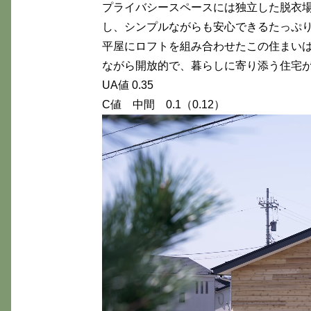
プライバシースペースには独立した脱衣
し、シンプルながらも安心できるたっぷ
平屋にロフトを組み合わせたこの住まいは
ながら開放的で、暮らしに寄り添う住宅
UA値 0.35
C値 中間 0.1（0.12）
動
画
プ
レ
ー
ヤ
ー