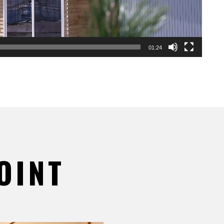
01:24
OINT