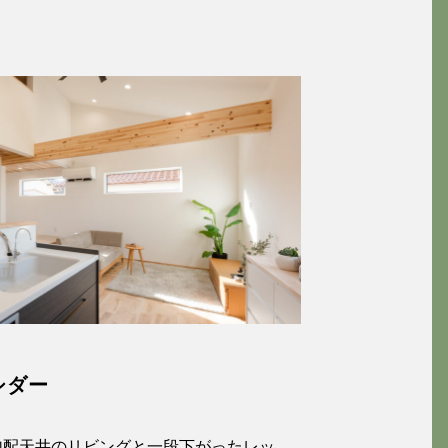
2
シダー
勾配天井のリビングと一段下がったレッ