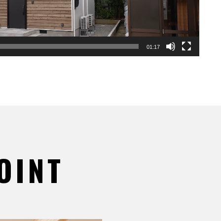
01:17
OINT