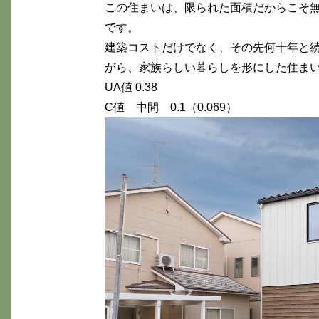
この住まいは、限られた面積だからこそ
です。
建築コストだけでなく、その先何十年と
がら、家族らしい暮らしを形にした住ま
UA値 0.38
C値 中間 0.1（0.069）
動
画
プ
レ
ー
ヤ
ー