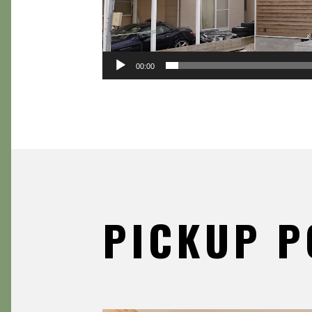
00:00
PICKUP P