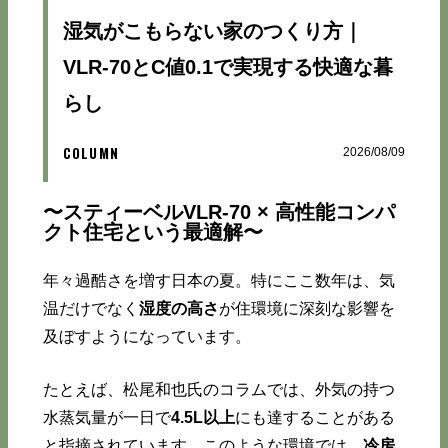
湿気がこもらない家のつくり方｜
VLR-70とC値0.1で実現する快適な暮
らし
COLUMN
2026/08/09
〜スティーベルVLR-70 × 高性能コンパ
クト住宅という最適解〜
年々過酷さを増す日本の夏。特にここ数年は、気
温だけでなく
湿度の高さ
が住環境に深刻な影響を
及ぼすようになっています。
たとえば、松尾和也氏のコラムでは、外気の持つ
水蒸気量が一日で
4.5L以上
にも達することがある
と指摘されています。このような環境では、
冷房