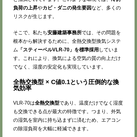
負荷の上昇
や
カビ・ダニの発生要因
など、多くの
リスクが生じます。
そこで、私たち
安藤建築事務所
では、その問題を
根本から解決するために、全熱交換型換気システ
ム
「スティーベルVLR-70」を標準採用
していま
す。これにより、換気による空気の質の向上だけ
でなく、湿度の安定化も実現しています。
全熱交換型 × C値0.1という圧倒的な換
気効率
VLR-70は
全熱交換型
であり、温度だけでなく湿度
も交換できる点が最大の特徴です。つまり、外気
の湿気を室内に持ち込まずに済むため、エアコン
の除湿負荷を大幅に軽減できます。