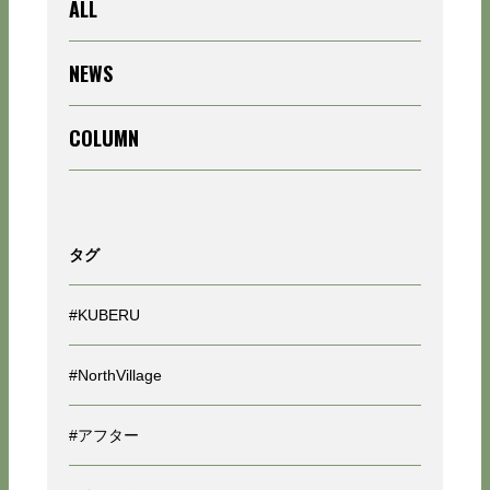
ALL
NEWS
COLUMN
タグ
#KUBERU
#NorthVillage
#アフター